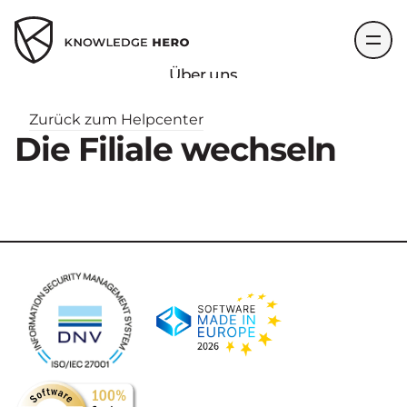
Über uns
Produkte
Team
Zurück zum Helpcenter
Kontakt
Die Filiale wechseln
FAQ
Select Language
German